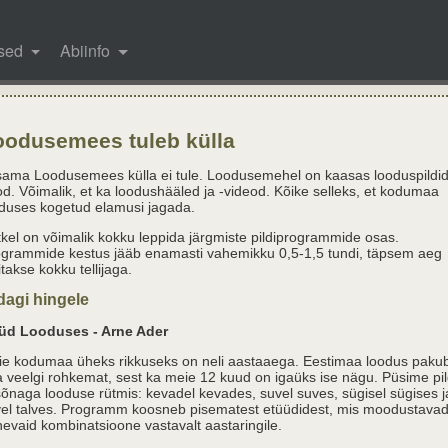
sed
Abiinfo